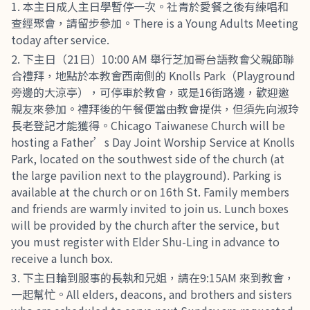
本主日成人主日學暫停一次。社青於愛餐之後有練唱和
查經聚會，請留步參加。There is a Young Adults Meeting
today after service.
下主日（21日）10:00 AM 舉行芝加哥台語教會父親節聯
合禮拜，地點於本教會西南側的 Knolls Park（Playground
旁邊的大涼亭），可停車於教會，或是16街路邊，歡迎邀
親友來參加。禮拜後的午餐便當由教會提供，但須先向淑玲
長老登記才能獲得。Chicago Taiwanese Church will be
hosting a Father’s Day Joint Worship Service at Knolls
Park, located on the southwest side of the church (at
the large pavilion next to the playground). Parking is
available at the church or on 16th St. Family members
and friends are warmly invited to join us. Lunch boxes
will be provided by the church after the service, but
you must register with Elder Shu-Ling in advance to
receive a lunch box.
下主日輪到服事的長執和兄姐，請在9:15AM 來到教會，
一起幫忙。All elders, deacons, and brothers and sisters