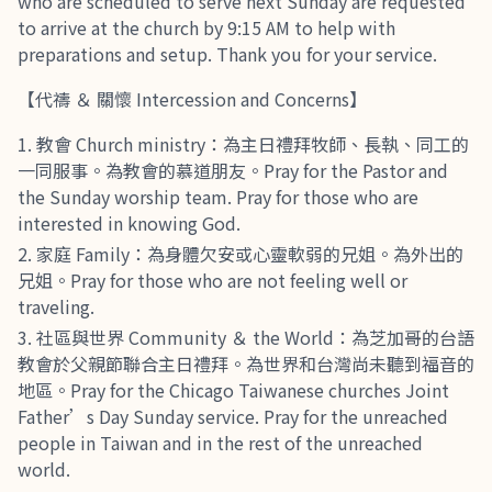
who are scheduled to serve next Sunday are requested
to arrive at the church by 9:15 AM to help with
preparations and setup. Thank you for your service.
【代禱 ＆ 關懷 Intercession and Concerns】
教會 Church ministry：為主日禮拜牧師、長執、同工的
一同服事。為教會的慕道朋友。Pray for the Pastor and
the Sunday worship team. Pray for those who are
interested in knowing God.
家庭 Family：為身體欠安或心靈軟弱的兄姐。為外出的
兄姐。Pray for those who are not feeling well or
traveling.
社區與世界 Community ＆ the World：為芝加哥的台語
教會於父親節聯合主日禮拜。為世界和台灣尚未聽到福音的
地區。Pray for the Chicago Taiwanese churches Joint
Father’s Day Sunday service. Pray for the unreached
people in Taiwan and in the rest of the unreached
world.