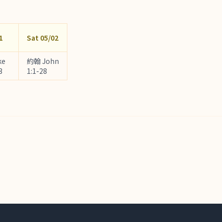
1
Sat 05/02
ke
約翰 John
3
1:1-28