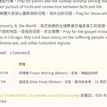
ay for pastor and the Sunday worship serving team.
eir pursuit of truth and connection between faith and life.
身體欠安或心靈軟弱的兄姐。為外出的兄姐。Pray for those who are
munity ＆ the World：為芝加哥的台語教會在福音事工的
區，受苦的百姓，求主憐憫。Pray for the gospel ministrie
s in Chicago. May Lord have mercy on the suffering people i
kraine war, and other turbulent regions.
ek’s Calendar】
聚會
30 PM
祈禱會 Prayer Meeting (Webex)，主理：陳耀生牧師
0 PM
查經班 Bible Study (Webex)，主理：曹沛芸長老，10.
s://markchentcc.my.webex.com/join/iauseng
或電話：650-479
76#