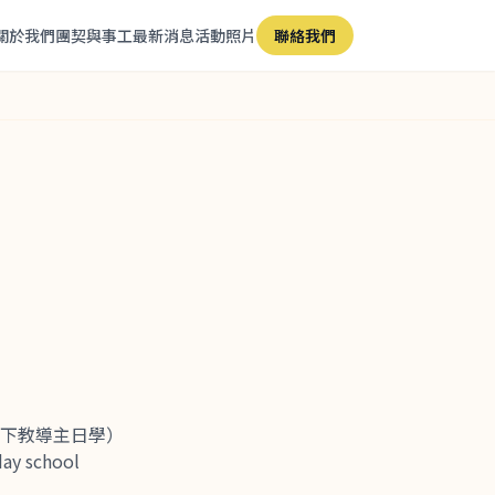
關於我們
團契與事工
最新消息
活動照片
聯絡我們
於樓下教導主日學）
day school