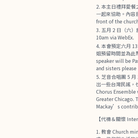
本主日禮拜愛餐之
一起來協助。內容是清除雜草
front of the churc
五月 2 日（六）於 W
10am via WebEx.
本會預定六月 1
姐預留時間並為此聚會代禱。A
speaker will be P
and sisters please
芝音合唱團 5 
出一些台灣民謠，也會
Chorus Ensemble w
Greater Chicago. T
Mackay’s contribu
【代禱＆關懷 Interce
教會 Churc