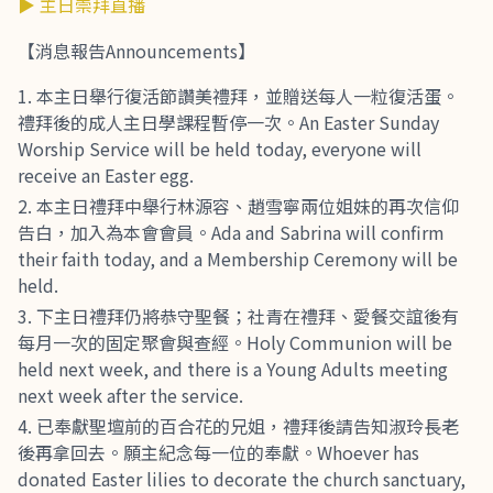
▶ 主日崇拜直播
【消息報告Announcements】
本主日舉行復活節讚美禮拜，並贈送每人一粒復活蛋。
禮拜後的成人主日學課程暫停一次。An Easter Sunday
Worship Service will be held today, everyone will
receive an Easter egg.
本主日禮拜中舉行林源容、趙雪寧兩位姐妹的再次信仰
告白，加入為本會會員。Ada and Sabrina will confirm
their faith today, and a Membership Ceremony will be
held.
下主日禮拜仍將恭守聖餐；社青在禮拜、愛餐交誼後有
每月一次的固定聚會與查經。Holy Communion will be
held next week, and there is a Young Adults meeting
next week after the service.
已奉獻聖壇前的百合花的兄姐，禮拜後請告知淑玲長老
後再拿回去。願主紀念每一位的奉獻。Whoever has
donated Easter lilies to decorate the church sanctuary,