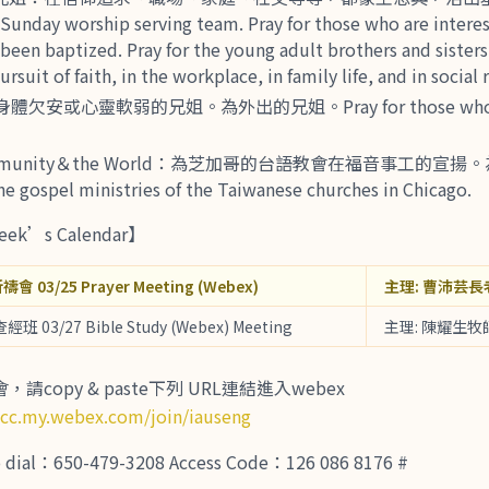
unday worship serving team. Pray for those who are intere
een baptized. Pray for the young adult brothers and sisters
ursuit of faith, in the workplace, in family life, and in social 
體欠安或心靈軟弱的兄姐。為外出的兄姐。Pray for those who are 
munity＆the World：為芝加哥的台語教會在福音事工的宣
gospel ministries of the Taiwanese churches in Chicago.
ek’s Calendar】
禱會 03/25 Prayer Meeting (Webex)
主理: 曹沛芸長
查經班 03/27 Bible Study (Webex) Meeting
主理: 陳耀生牧
copy & paste下列 URL連結進入webex
tcc.my.webex.com/join/iauseng
al：650-479-3208 Access Code：126 086 8176 #