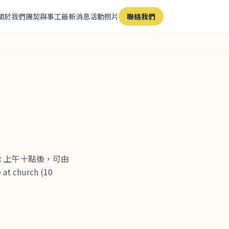
關於我們
團契與事工
最新消息
活動照片
聯絡我們
ive : 上午十點後，可由
 church (10