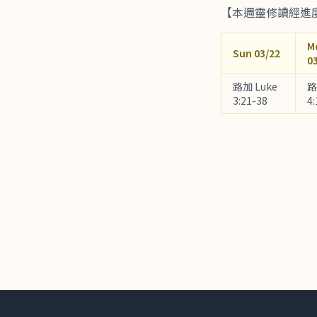
【本週靈修讀經進
M
Sun 03/22
0
路加 Luke
路
3:21-38
4: