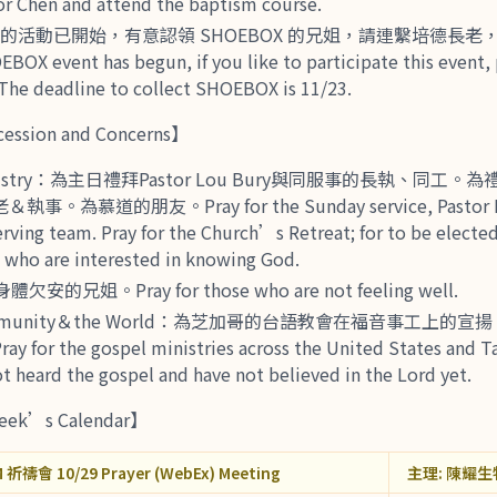
tor Chen and attend the baptism course.
BOX 的活動已開始，有意認領 SHOEBOX 的兄姐，請連繫培德長老，
event has begun, if you like to participate this event, 
 The deadline to collect SHOEBOX is 11/23.
sion and Concerns】
inistry：為主日禮拜Pastor Lou Bury與同服事的長執、同
為慕道的朋友。Pray for the Sunday service, Pastor Bu
rving team. Pray for the Church’s Retreat; for to be elected
e who are interested in knowing God.
欠安的兄姐。Pray for those who are not feeling well.
munity＆the World：為芝加哥的台語教會在福音事工上的
 the gospel ministries across the United States and Ta
t heard the gospel and have not believed in the Lord yet.
ek’s Calendar】
 祈禱會 10/29 Prayer (WebEx) Meeting
主理: 陳耀