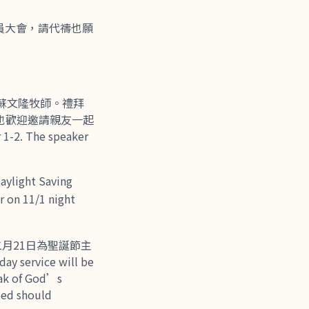
持會員大會，請代禱也願
蘇文隆牧師。禮拜
，也歡迎邀請親友一起
-2. The speaker
ht Saving
r on 11/1 night
二月21日為聖誕節主
rvice will be
eak of God’s
zed should