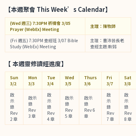
【本週聚會 This Week’s Calendar】
(Wed 週三) 7:30PM 祈禱會 3/05
主理：陳牧師
Prayer (WebEx) Meeting
(Fri 週五) 7:30PM 查經班 3/07 Bible
主理：曹沛芸長老
Study (WebEx) Meeting
查經主題:軟弱
【 本週靈修讀經進度】
Sun
Mon
Tue
Wed
Thurs
Fri
Sat
3/2
3/3
3/4
3/5
3/6
3/7
3/8
啟
啟
啟
啟
啟示
啟示
啟示
示
示
示
示
錄
錄
錄
錄
錄
錄
錄
Rev
Rev
Rev 6
Rev
Rev
Rev
Rev
3 章
5 章
章
2 章
4 章
7 章
8 章