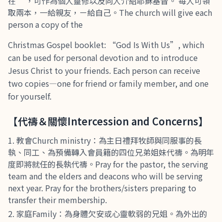
在” ，可作為個人靈修以及向人介紹耶穌基督。 每人可領
取兩本，一給親友，ㄧ給自己。The church will give each
person a copy of the
Christmas Gospel booklet: “God Is With Us”, which
can be used for personal devotion and to introduce
Jesus Christ to your friends. Each person can receive
two copies—one for friend or family member, and one
for yourself.
【代禱＆關懷Intercession and Concerns】
教會Church ministry：為主日禮拜牧師與同服事的長
執、同工、為預備轉入會員籍的四位兄弟姐妹代禱。為明年
度即將就任的長執代禱。Pray for the pastor, the serving
team and the elders and deacons who will be serving
next year. Pray for the brothers/sisters preparing to
transfer their membership.
家庭Family：為身體欠安或心靈軟弱的兄姐。為外出的