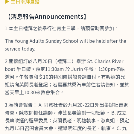
▶ 主日崇拜直播
【消息報告Announcements】
1.本主日禮拜之後舉行社青主日學，請預留時間參加。
The Young Adults Sunday School will be held after the
service today.
2.關懷組訂於八月20日（禮拜二）舉辦 St. Charles River
boat 半日遊。預定11:30am 於 Jurin 午餐，1:30pm搭船
遊河。午餐費和＄10的特別價搭船費請自付。有興趣的兄
姐請向英蘭長老登記；若需要共乘汽車前往者請告知，並於
當天早上10:30來教會集合。
3.長執會報告： A. 同意社青於九月20-22日外出舉辦社青退
修會，陳牧師擔任講師，沛芸長老籌劃一切細節。 B. 成立
長執改選的選舉委員：英蘭長老、明雄執事、淑貞姐。預定
九月15日召開會員大會，選舉明年度的長老、執事。 C. 九