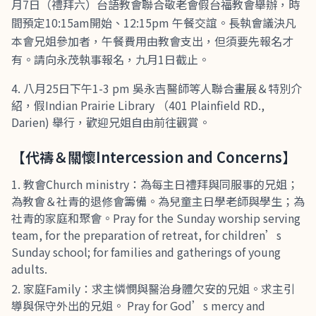
月7日（禮拜六）台語教會聯合敬老會假台福教會舉辦，時
間預定10:15am開始、12:15pm 午餐交誼。長執會議決凡
本會兄姐參加者，午餐費用由教會支出，但須要先報名才
有。請向永茂執事報名，九月1日截止。
八月25日下午1-3 pm 吳永吉醫師等人聯合畫展＆特別介
紹，假Indian Prairie Library （401 Plainfield RD.,
Darien) 舉行，歡迎兄姐自由前往觀賞。
【代禱＆關懷Intercession and Concerns】
教會Church ministry：為每主日禮拜與同服事的兄姐；
為教會＆社青的退修會籌備。為兒童主日學老師與學生；為
社青的家庭和聚會。Pray for the Sunday worship serving
team, for the preparation of retreat, for children’s
Sunday school; for families and gatherings of young
adults.
家庭Family：求主憐憫與醫治身體欠安的兄姐。求主引
導與保守外出的兄姐。 Pray for God’s mercy and