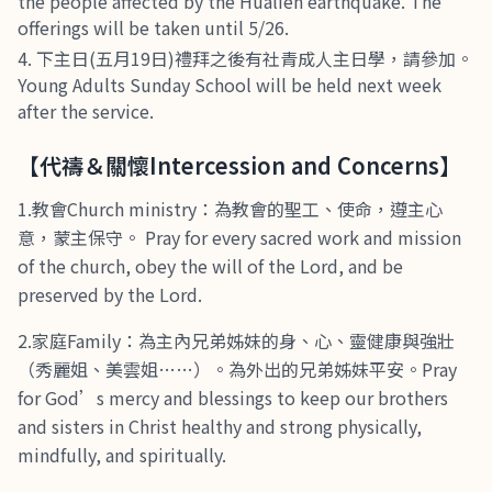
the people affected by the Hualien earthquake. The
offerings will be taken until 5/26.
下主日(五月19日)禮拜之後有社青成人主日學，請參加。
Young Adults Sunday School will be held next week
after the service.
【代禱＆關懷Intercession and Concerns】
1.教會Church ministry：為教會的聖工、使命，遵主心
意，蒙主保守。 Pray for every sacred work and mission
of the church, obey the will of the Lord, and be
preserved by the Lord.
2.家庭Family：為主內兄弟姊妹的身、心、靈健康與強壯
（秀麗姐、美雲姐……）。為外出的兄弟姊妹平安。Pray
for God’s mercy and blessings to keep our brothers
and sisters in Christ healthy and strong physically,
mindfully, and spiritually.