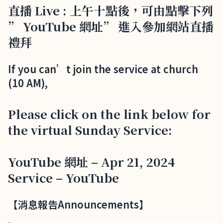
直播 Live : 上午十點後，可由點擊下列
” YouTube 網址” 進入參加網站直播
禮拜
If you can’t join the service at church
(10 AM),
Please click on the link below for
the virtual Sunday Service:
YouTube 網址 – Apr 21, 2024
Service – YouTube
【消息報告Announcements】