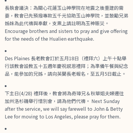
長執會議決：為關心花蓮玉山神學院在地震之後重建的需
要，教會已先預撥專款五千元協助玉山神學院，並鼓勵兄弟
姊妹為此代禱與奉獻，支票上請註明為玉神賑災。
Encourage brothers and sisters to pray and give offering
for the needs of the Hualien earthquake.
Des Plaines 長老教會訂於五月18日（禮拜六）上午十點舉
行該教會設教五十五週年慶祝感恩禮拜；為準備午餐與紀念
品，能參加的兄姊，請向英蘭長老報名，至五月5日截止。
下主日(4/28) 禮拜後，教會將為奇璋兄＆秋華姐夫婦遷往
加州洛杉磯舉行惜別會，請為他們代禱。 Next Sunday
after the service, we will say farewell to John & Betty
Lee for moving to Los Angeles, please pray for them.