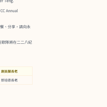
er Teng.
Annual
聚餐、分享，請向永
聖歌隊將在二二八紀
：謝英蘭長老
：鄧培德長老