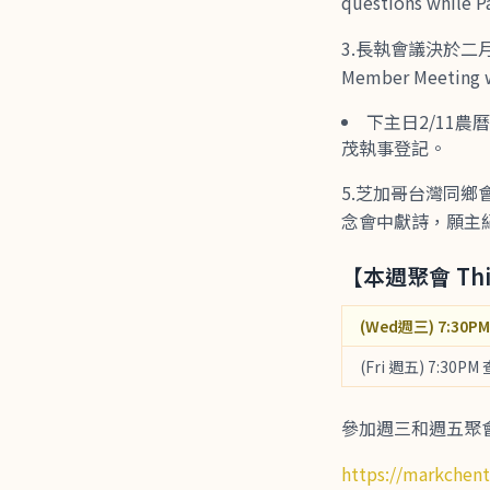
questions while Pa
3.長執會議決於二
Member Meeting wil
下主日2/11
茂執事登記。
5.芝加哥台灣同鄉
念會中獻詩，願主
【本週聚會 This
(Wed週三) 7:30PM 
(Fri 週五) 7:30PM 
參加週三和週五聚會，請
https://markchen