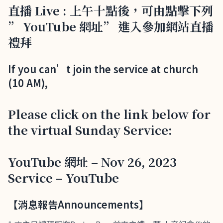
直播 Live : 上午十點後，可由點擊下列
” YouTube 網址” 進入參加網站直播
禮拜
If you can’t join the service at church
(10 AM),
Please click on the link below for
the virtual Sunday Service:
YouTube 網址 – Nov 26, 2023
Service – YouTube
【消息報告Announcements】