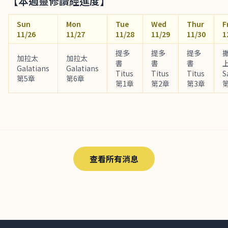
【本週靈修讀經進度】
Sun
Mon
Tue
Wed
Thur
F
11/26
11/27
11/28
11/29
11/30
1
提多
提多
提多
加拉太
加拉太
書
書
書
上
Galatians
Galatians
Titus
Titus
Titus
S
第5章
第6章
第1章
第2章
第3章
查看所有消息