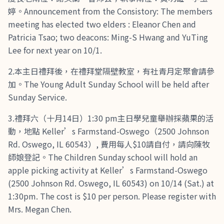
婷。Announcement from the Consistory: The members
meeting has elected two elders : Eleanor Chen and
Patricia Tsao; two deacons: Ming-S Hwang and YuTing
Lee for next year on 10/1.
2.本主日禮拜後，在禮拜堂隔壁教室，有社青月定聚會請參
加。The Young Adult Sunday School will be held after
Sunday Service.
3.禮拜六（十月14日）1:30 pm主日學兒童舉辦採蘋果的活
動，地點 Keller’s Farmstand-Oswego（2500 Johnson
Rd. Oswego, IL 60543）, 費用每人$10請自付，請向陳牧
師娘登記。The Children Sunday school will hold an
apple picking activity at Keller’s Farmstand-Oswego
(2500 Johnson Rd. Oswego, IL 60543) on 10/14 (Sat.) at
1:30pm. The cost is $10 per person. Please register with
Mrs. Megan Chen.