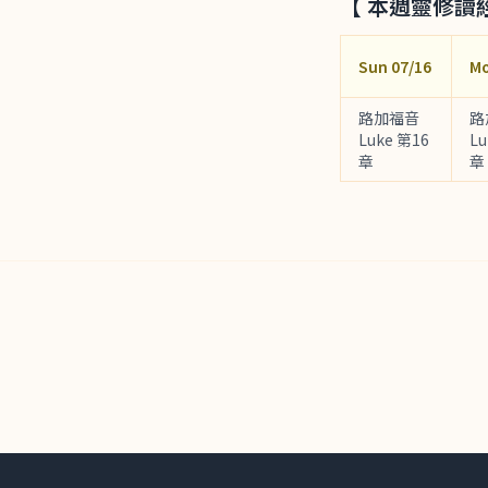
【 本週靈修讀
Sun 07/16
Mo
路加福音
路
Luke 第16
Lu
章
章