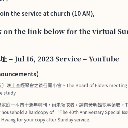
join the service at church (10 AM),
k on the link below for the virtual S
 – Jul 16, 2023 Service – YouTube
uncements】
上查經聚會之後召開小會。The Board of Elders meeting will
le study.
家庭一本四十週年特刊，尚未領取者，請向黃明雄執事領取。The chu
household a hardcopy of “The 40th Anniversary Special Issu
 Hwang for your copy after Sunday service.