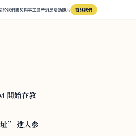
關於我們
團契與事工
最新消息
活動照片
聯絡我們
0AM 開始在教
 網址” 進入參