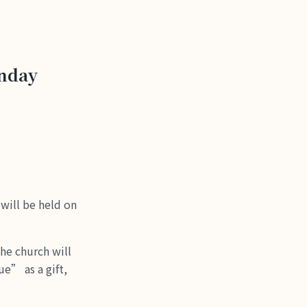
unday
 be held on
rch will
e” as a gift,