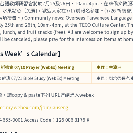
台語教師研習會將於7月25及26曰，10am-4pm，在華僑文教
水果點心（免費)，歡迎大家在7/17前報名參加。(7/26 祈禱
 Community news: Overseas Taiwanese Language Te
uly 25th and 26th, 10am-4pm, at the TECO Culture Center. T
, lunch, and fruit snacks (free). All are welcome to sign up b
l be canceled, please pray for the intercession items at hom
 Week’s Calendar】
祈禱會 07/19 Prayer (WebEx) Meeting
主理：林瀛洲
查經班 07/21 Bible Study (WebEx) Meeting
主理：鄧培德長老 
copy & paste下列 URL連結進入webex
tcc.my.webex.com/join/iauseng
-0001 Access Code：126 086 8176 #