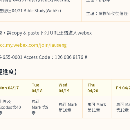
 查經班 04/21 Bible Study(WebEx)
主理：陳牧師 使徒信經-
copy & paste下列 URL連結進入webex
tcc.my.webex.com/join/iauseng
-0001 Access Code：126 086 8176 #
經進度】
Tue
Wed
Thu
Mon 04/17
Fri 04/
04/18
04/19
04/20
出埃及
馬可
馬可 Mark
馬可 Mark
馬可 Ma
Exodus第40
Mark 第9
第10章
第11章
第12章
章
章