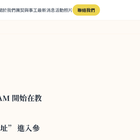
關於我們
團契與事工
最新消息
活動照片
聯絡我們
00AM 開始在教
 網址” 進入參