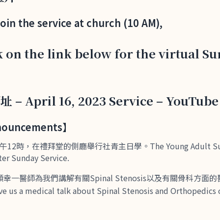
join the service at church (10 AM),
k on the link below for the virtual S
 – April 16, 2023 Service – YouTube
uncements】
時，在禮拜堂的側廳舉行社青主日學。The Young Adult Sunday
ter Sunday Service.
顏幸一醫師為我們講解有關Spinal Stenosis以及有關骨科方面的
ive us a medical talk about Spinal Stenosis and Orthopedics 