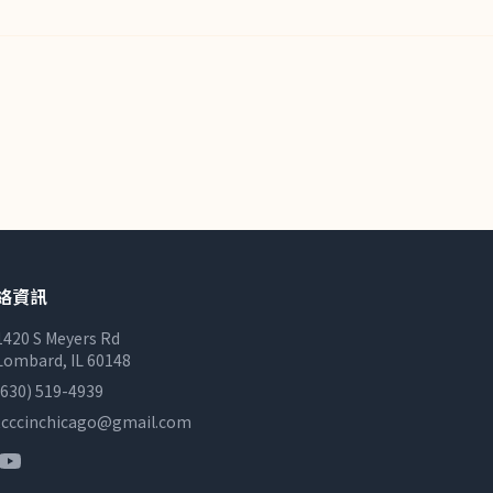
絡資訊
1420 S Meyers Rd
Lombard, IL 60148
(630) 519-4939
tcccinchicago@gmail.com