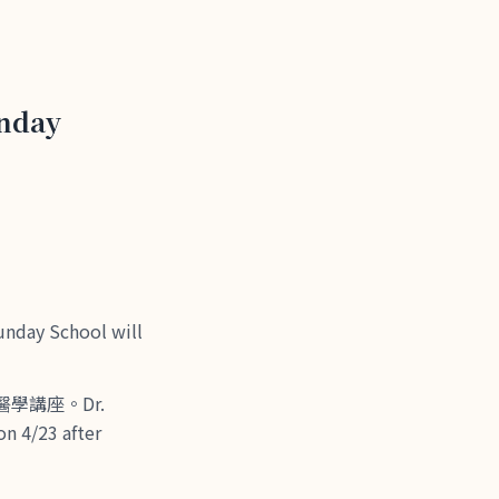
unday
 School will
醫學講座。Dr.
on 4/23 after