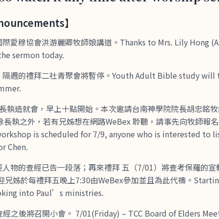
ouncements】
穆協會洪游麗卿牧師娘講道。Thanks to Mrs. Lily Hong (AiM
 the sermon today.
禮拜二社青聚會將暫停。Youth Adult Bible study will tem
ummer.
舉行長執造就會，早上十點開始。本次邀請台南神學院院長胡忠銘
長執之外，若有兄姊想在網路WeBex 聆聽，請事先向牧師報名。
rkshop is scheduled for 7/9, anyone who is interested to lis
or Chen.
經人物的查經已告一段落；再來禮拜 五（7/01）將查考保羅的
姊於每禮拜五晚上7:30由WeBex參加並且為此代禱。Starting 7/
oking into Paul’s ministries.
後將召開小會。 7/01(Friday) – TCC Board of Elders Meetin