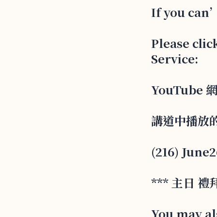
If you can’
Please clic
Service:
YouTube 網址
講道中播放的
(216) Jun
*** 主日
You may als