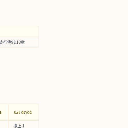
徒行傳9&13章
1
Sat 07/02
撒上 1