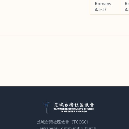
Romans
R
8:1-17
8:
芝城台灣社區教會（TCCGC）
Taiwanese Community Church