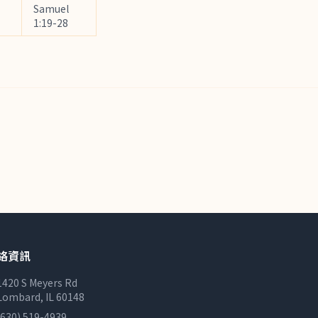
Samuel
1:19-28
絡資訊
1420 S Meyers Rd
Lombard, IL 60148
(630) 519-4939