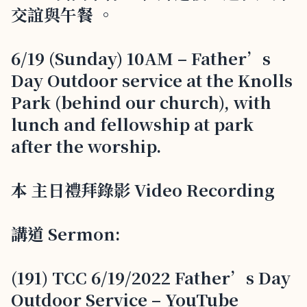
交誼與午餐 。
6/19 (Sunday) 10AM – Father’s
Day Outdoor service at the Knolls
Park (behind our church), with
lunch and fellowship at park
after the worship.
本 主日禮拜錄影 Video Recording
講道 Sermon:
(191) TCC 6/19/2022 Father’s Day
Outdoor Service – YouTube