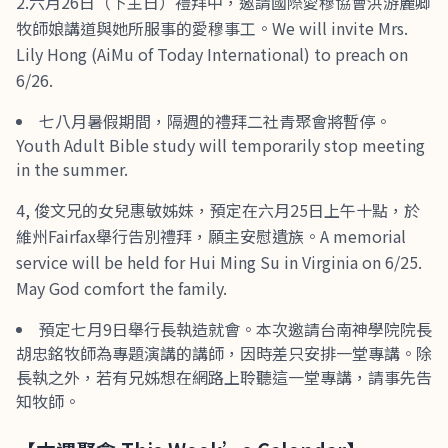
2.六月26日（下主日）禮拜中，邀請國際愛穆協會洪游麗卿
牧師娘講道與她所服事的愛穆事工。We will invite Mrs.
Lily Hong (AiMu of Today International) to preach on
6/26.
七八月暑假期間，隔週的禮拜二社青聚會將暫停。
Youth Adult Bible study will temporarily stop meeting
in the summer.
4, 俊文兄的女兒惠敏姊妹，預定在六月25日上午十點，於
維州Fairfax舉行告別禮拜，願主安慰遺族。A memorial
service will be held for Hui Ming Su in Virginia on 6/25.
May God comfort the family.
預定七月9日舉行長執造就會。本次邀請台南神學院院長
胡忠銘牧師為專題演講的講師，因時差只安排一堂專講。除
長執之外，若有兄姊想在網路上聆聽這一堂專講，請事先告
知牧師。