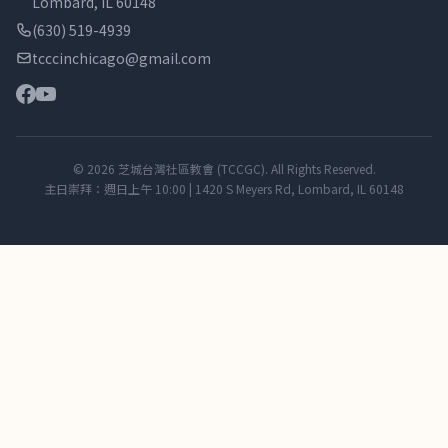
Lombard, IL 60148
(630) 519-4939
tcccinchicago@gmail.com
© 2026 芝城台灣社區教會 (TCCGC). All Rights Reserved.
主日崇拜：週日上午 10:00 | 1420 S Meyers Rd, Lombard, IL 60148