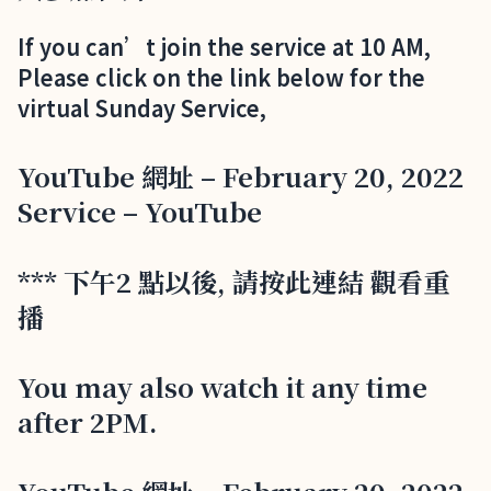
If you can’t join the service at 10 AM,
Please click on the link below for the
virtual Sunday Service,
YouTube 網址 – February 20, 2022
Service – YouTube
*** 下午2 點以後, 請按此連結 觀看重
播
You may also watch it any time
after 2PM.