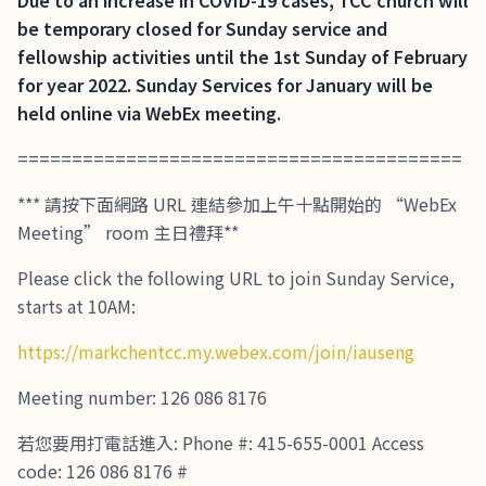
Due to an increase in COVID-19 cases, TCC church will
be temporary closed for Sunday service and
fellowship activities until the 1st Sunday of February
for year 2022. Sunday Services for January will be
held online via WebEx meeting.
=========================================
*** 請按下面網路 URL 連結參加上午十點開始的 “WebEx
Meeting” room 主日禮拜**
Please click the following URL to join Sunday Service,
starts at 10AM:
https://markchentcc.my.webex.com/join/iauseng
Meeting number: 126 086 8176
若您要用打電話進入: Phone #: 415-655-0001 Access
code: 126 086 8176 #