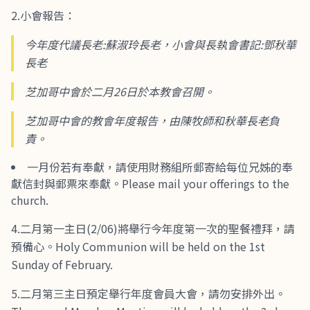
2.小會報告：
今年度代議長老:蘇淑玲長老，小會與長執會書記:鄧秋華
長老
芝加哥中會於二月26日於本教會召開。
芝加哥中會的教會年度報告，由陳牧師和秋華長老負
責。
一月份若有奉獻，請使用財務組所郵寄給每位兄姊的奉
獻信封與郵票來奉獻。Please mail your offerings to the
church.
4.二月第一主日(2/06)將舉行今年度第一次的聖餐禮拜，請
預備心。Holy Communion will be held on the 1st
Sunday of February.
5.二月第三主日預定舉行年度會員大會，請勿安排外出。