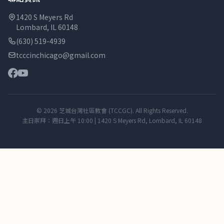
1420 S Meyers Rd
Lombard, IL 60148
(630) 519-4939
tcccinchicago@gmail.com
© 2026 芝城台灣社區教會 (TCCGC). All Rights Reserved.
主日崇拜：週日上午 10:00 | 1420 S Meyers Rd, Lombard, IL 60148