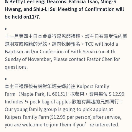
& Betty LeeTeng; Deacons: Patricia Tsao, Ming-S
Hwang, and Shiu-Li Su. Meeting of Confirmation will
be held on11/7.
十一月第四主日本會舉行感恩節禮拜，該主日有意受洗的慕
道朋友或轉籍的兄姊，請向牧師報名。TCC will hold a
Baptism and/or Confession of Faith Service on 4 th
Sunday of November, Please contact Pastor Chen for
questions.
本主日禮拜後有幾對年輕夫婦前往 Kuipers Family
Farm（Maple Park, IL 60151）採蘋果，費用每位＄12.99
Includes ¼ peck bag of apples 歡迎有興趣的兄姊同行。
Our young family group is going to pick apples at
Kuipers Family Farm($12.99 per person) after service,
you are welcome to join them if you’re interested.