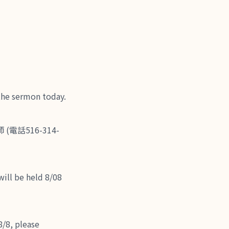
ermon today.
話516-314-
be held 8/08
, please