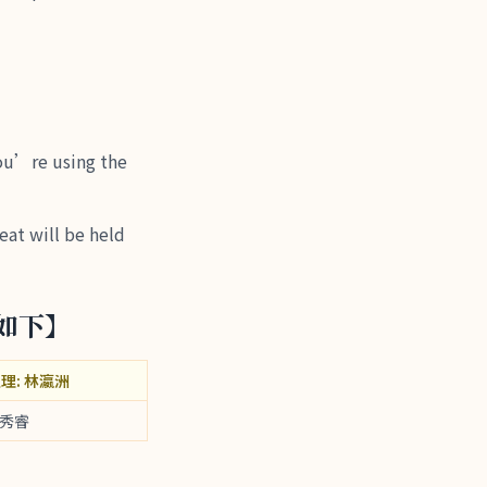
e using the
ll be held
整如下】
主理: 林瀛洲
蕭秀睿