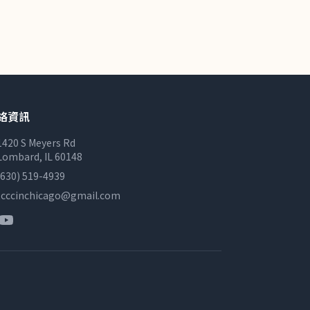
絡資訊
1420 S Meyers Rd
Lombard, IL 60148
(630) 519-4939
tcccinchicago@gmail.com