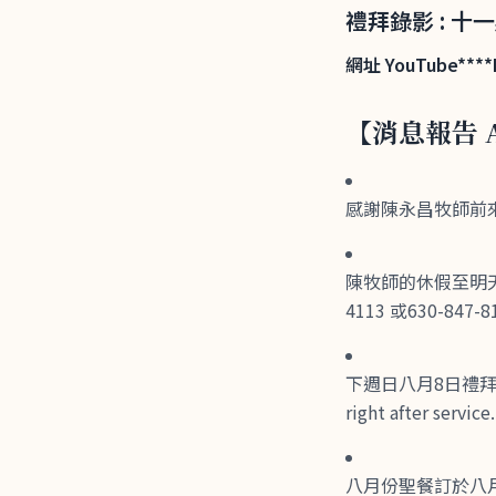
禮拜錄影 : 十一
網址 YouTube****Li
【消息報告 A
感謝陳永昌牧師前來主禮今
陳牧師的休假至明天
4113 或630-847-8
下週日八月8日禮拜之後召開
right after service.
八月份聖餐訂於八月8日舉