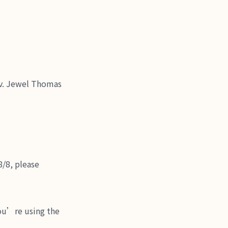
Jewel Thomas
, please
e using the