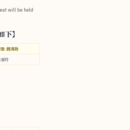
ll be held
整如下】
主理: 魏清政
蘇淑玲