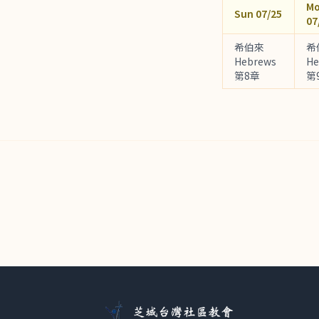
M
Sun 07/25
07
希伯來
希
Hebrews
He
第8章
第