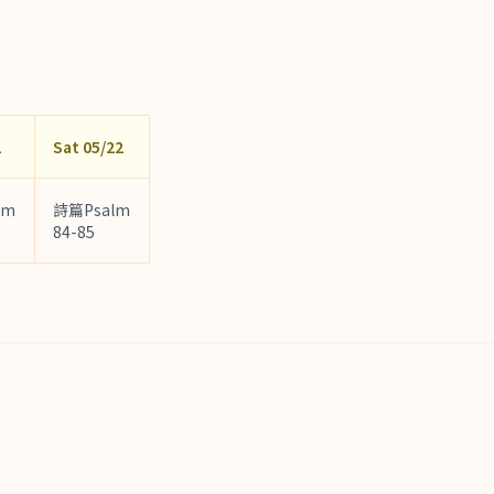
1
Sat 05/22
lm
詩篇Psalm
84-85