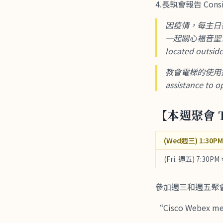
4.長執會報告 Consis
因疫情，每主日
一起關心福音聖工，願主
located outside
教會電梯的使用操作有
assistance to o
【本週聚會 T
(Wed週三) 1:30PM
(Fri. 週五) 7:30PM
參加週三和週五聚
“Cisco Webex 