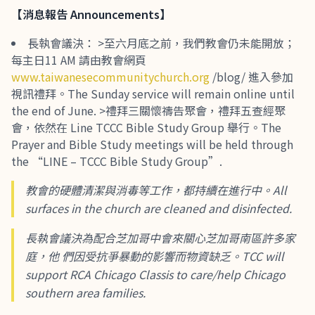
【
消息報告
Announcements
】
長執會議決： >至六月底之前，我們教會仍未能開放；
每主日11 AM 請由教會網頁
www.taiwanesecommunitychurch.org
/blog/ 進入參加
視訊禮拜。The Sunday service will remain online until
the end of June. >禮拜三關懷禱告聚會，禮拜五查經聚
會，依然在 Line TCCC Bible Study Group 舉行。The
Prayer and Bible Study meetings will be held through
the “LINE – TCCC Bible Study Group”.
教會的硬體清潔與消毒等工作，都持續在進行中。All
surfaces in the church are cleaned and disinfected.
長執會議決為配合芝加哥中會來關心芝加哥南區許多家
庭，他 們因受抗爭暴動的影響而物資缺乏。TCC will
support RCA Chicago Classis to care/help Chicago
southern area families.